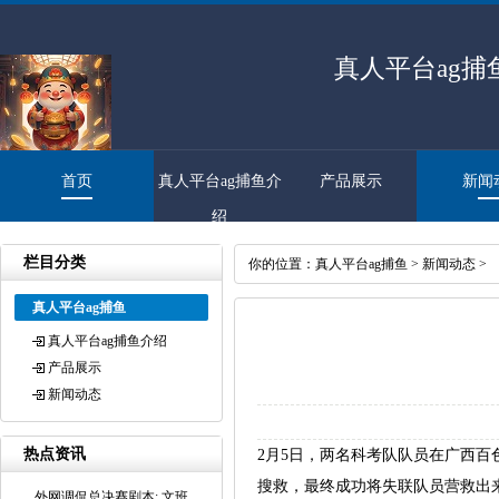
真人平台ag捕
首页
真人平台ag捕鱼介
产品展示
新闻
绍
栏目分类
你的位置：
真人平台ag捕鱼
>
新闻动态
>
真人平台ag捕鱼
真人平台ag捕鱼介绍
产品展示
新闻动态
热点资讯
2月5日，两名科考队队员在广西百
搜救，最终成功将失联队员营救出
外网调侃总决赛剧本: 文班