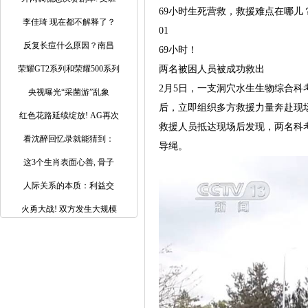
69小时生死营救，救援难点在哪
李佳琦 现在都不解释了？
01
反复长痘什么原因？南昌
69小时！
荣耀GT2系列和荣耀500系列
两名被困人员被成功救出
2月5日，一支洞穴水生生物综合科
央视曝光“采菌游”乱象
后，立即组织多方救援力量奔赴现
红色花路延续绽放! AG再次
救援人员抵达现场后发现，两名科考
看沈醉回忆录就能猜到：
导绳。
这3个生肖表面心善, 骨子
人际关系的本质：利益交
火勇大战! 双方发生大规模